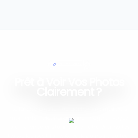
ÉDITION SIMPLE
Prêt à Voir Vos Photos
Clairement ?
Ne laissez plus le flou gâcher vos meilleurs
moments. Téléchargez une image et voyez
la différence cristalline que notre IA à invites
textuelles peut faire. Accédez à notre éditeur