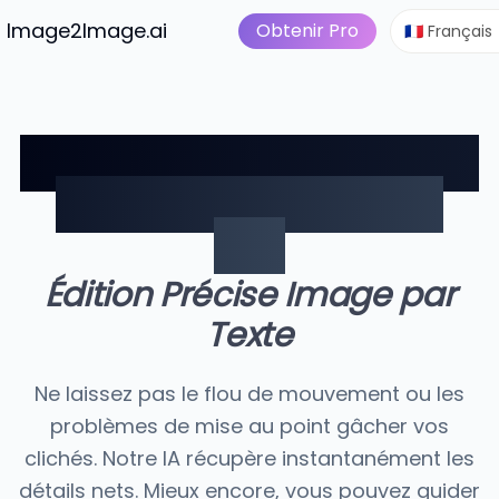
Image en vidéo
Tarific
tuits
Image2Image.ai
Suite d'Image IA
Obtenir Pro
🇫🇷 Français
Anti-flou IA : Réparez les
Photos Floues en Un
Clic
Édition Précise Image par
Texte
Ne laissez pas le flou de mouvement ou les
problèmes de mise au point gâcher vos
clichés. Notre IA récupère instantanément les
détails nets. Mieux encore, vous pouvez guider