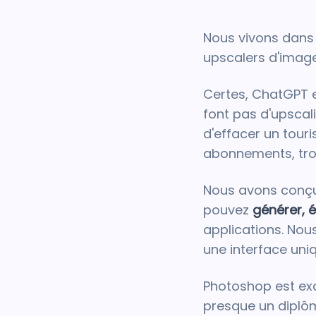
Nous vivons dans l
upscalers d'image
Certes, ChatGPT et
font pas d'upscali
d'effacer un tour
abonnements, troi
Nous avons conçu 
pouvez
générer, é
applications. Nou
une interface uniq
Photoshop est exce
presque un diplôm