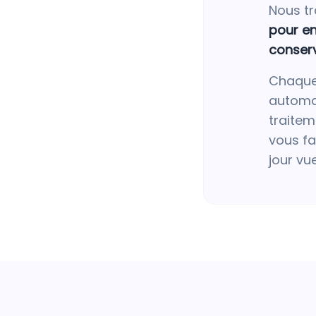
Nous tr
pour en
conser
Chaque
automa
traitem
vous fa
jour vu