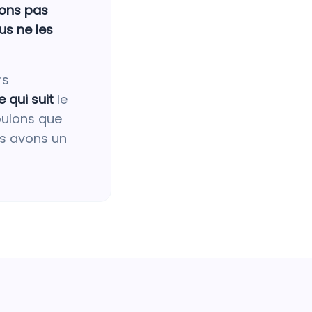
sons pas
us ne les
rs
e qui suit
le
oulons que
es avons un