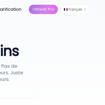
arification
Obtenir Pro
🇫🇷 Français
ins
 Pas de
urs. Juste
ours.