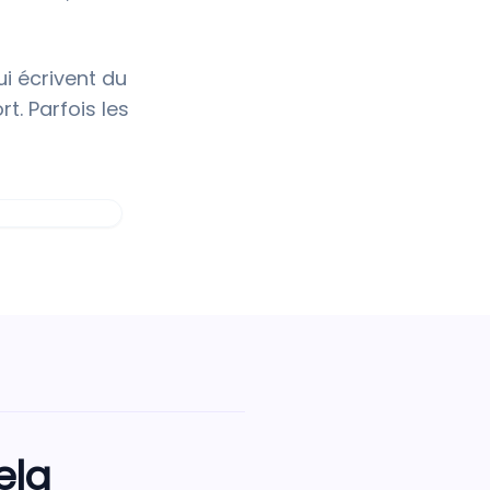
i écrivent du
t. Parfois les
ela