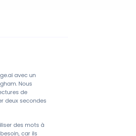
age.ai avec un
ingham. Nous
tectures de
ner deux secondes
iliser des mots à
esoin, car ils