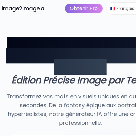
Image en vidéo
Tarific
tuits
Image2Image.ai
Suite d'Image IA
Obtenir Pro
🇫🇷 Français
Générateur d'Images IA 
Texte à l'Image en Quel
Secondes
Édition Précise Image par Te
Transformez vos mots en visuels uniques en q
secondes. De la fantasy épique aux portrai
hyperréalistes, notre générateur IA offre une c
professionnelle.