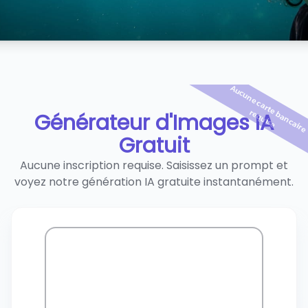
i
i
r
e
Générateur d'Images IA
Gratuit
Aucune inscription requise. Saisissez un prompt et
voyez notre génération IA gratuite instantanément.