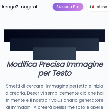
Da immagine a video
Pre
is
Image2Image.ai
Suite Immagini IA
Sblocca Pro
🇮🇹 Italiano
Il futuro è creativo: Il tuo
Generatore di Foto IA
personale
Modifica Precisa Immagine
per Testo
Smetti di cercare l'immagine perfetta e inizia
a crearla. Descrivi semplicemente ciò che hai
in mente e il nostro rivoluzionario generatore
di immagini IA creerà bellissime foto e opere