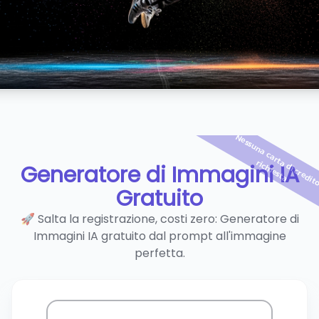
i 
i
i
i
a
r
a
Generatore di Immagini IA
Gratuito
🚀 Salta la registrazione, costi zero: Generatore di
Immagini IA gratuito dal prompt all'immagine
perfetta.