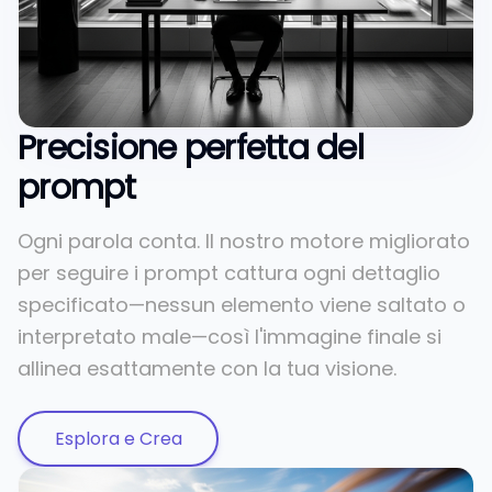
Precisione perfetta del
prompt
Ogni parola conta. Il nostro motore migliorato
per seguire i prompt cattura ogni dettaglio
specificato—nessun elemento viene saltato o
interpretato male—così l'immagine finale si
allinea esattamente con la tua visione.
Esplora e Crea