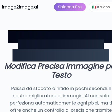
Da immagine a video
Pre
is
Image2Image.ai
Suite Immagini IA
Sblocca Pro
🇮🇹 Italiano
Miglioratore di Immagin
AI: Foto Perfette con
Controllo di Precisione
Modifica Precisa Immagine p
Testo
Passa da sfocato a nitido in pochi secondi. Il
nostro miglioratore di immagini AI non solo
perfeziona automaticamente ogni pixel, ma ti
offre anche un controllo di precisione tramite