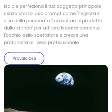
Isola e perfeziona il tuo soggetto principale
senza sforzo. Usa prompt come 'migliora il
viso della persona' o 'fai risaltare il prodotto
dallo sfondo' per attirare istantaneamente
l'occhio dello spettatore e creare una
profondità di livello professionale.
Provalo Ora