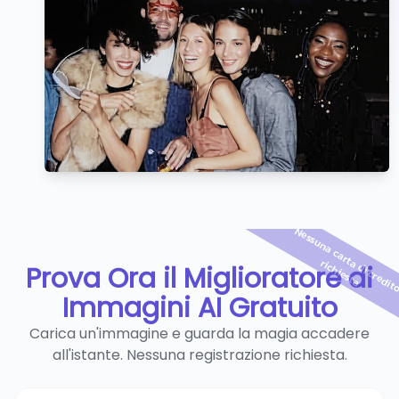
i 
i
i
i
a
r
a
Prova Ora il Miglioratore di
Immagini AI Gratuito
Carica un'immagine e guarda la magia accadere
all'istante. Nessuna registrazione richiesta.