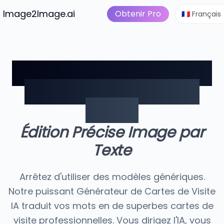
Image en vidéo
Tarific
tuits
Image2Image.ai
Suite d'Image IA
Obtenir Pro
🇫🇷 Français
Décrivez Votre Marque.
Nous Concevrons la
Carte.
Édition Précise Image par
Texte
Arrêtez d'utiliser des modèles génériques.
Notre puissant Générateur de Cartes de Visite
IA traduit vos mots en de superbes cartes de
visite professionnelles. Vous dirigez l'IA, vous