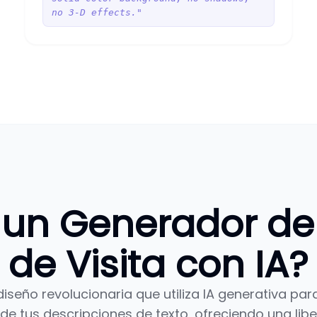
no 3-D effects."
 un Generador de 
de Visita con IA?
seño revolucionaria que utiliza IA generativa para
de tus descripciones de texto, ofreciendo una liber