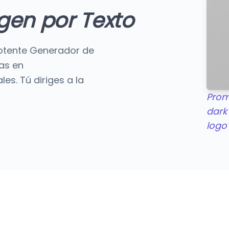
gen por Texto
 potente Generador de
ras en
es. Tú diriges a la
Promp
dark
logo