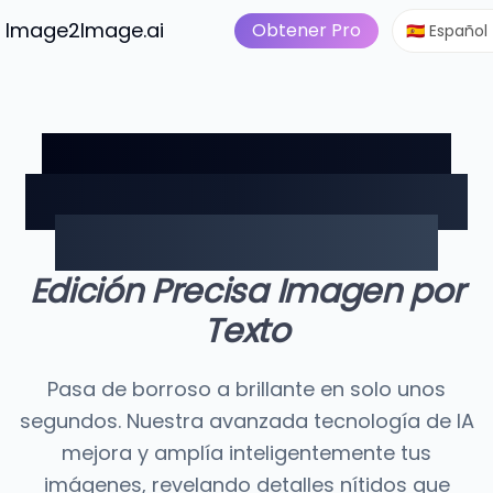
Imagen a vídeo
Prec
s Gratis
Image2Image.ai
Suite Imagen IA
Obtener Pro
🇪🇸 Español
Transforma Tus Fotos
con Nuestro Mejorador
de Imágenes con IA
Edición Precisa Imagen por
Texto
Pasa de borroso a brillante en solo unos
segundos. Nuestra avanzada tecnología de IA
mejora y amplía inteligentemente tus
imágenes, revelando detalles nítidos que