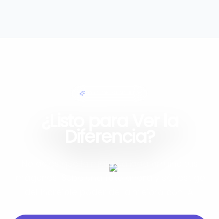
EDICIÓN SENCILLA
¿Listo para Ver la
Diferencia?
No dejes que la mala calidad arruine tus
imágenes. Sube una foto ahora y sé testigo
del increíble poder de la mejora con IA.