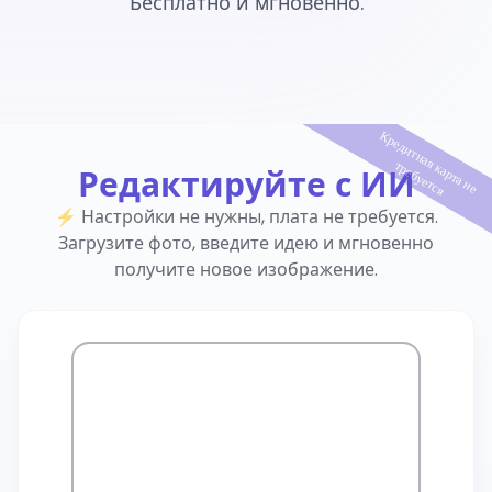
Бесплатно и мгновенно.
К
р
е
д
и
т
н
а
я
а
р
т
а
н
е
р
е
б
у
е
т
с
к
т
я
Редактируйте с ИИ
⚡ Настройки не нужны, плата не требуется.
Загрузите фото, введите идею и мгновенно
получите новое изображение.