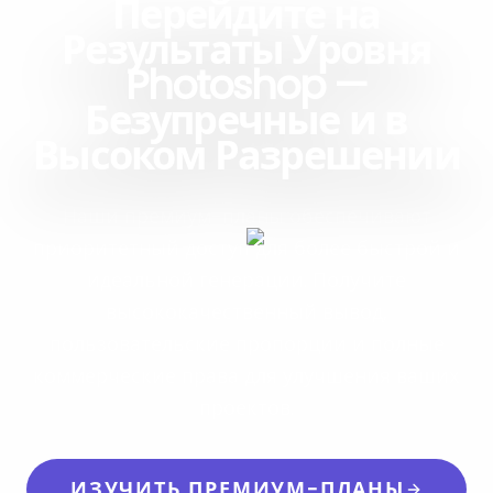
Перейдите на
Результаты Уровня
Photoshop —
Безупречные и в
Высоком Разрешении
Наши премиум-планы обеспечивают
приоритетный доступ для более быстрой и
идеальной генерации. Получите
высококачественный вывод,
пользовательские пропорции и полные
коммерческие права для улучшения ваших
проектов.
ИЗУЧИТЬ ПРЕМИУМ-ПЛАНЫ