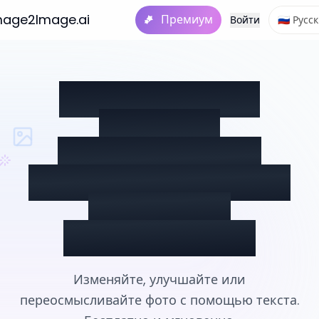
Изображение в видео
Тарифы
ИИ
mage2Image.ai
ИИ-Студия
Премиум
Войти
🇷🇺 Русс
Бесплатный AI-
редактор
изображений –
Превратите фото во
всё, что вы
представляете
Изменяйте, улучшайте или
переосмысливайте фото с помощью текста.