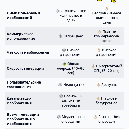
👌🏼
🕸️ Ограниченное
Лимит генерации
Неограниченное
количество в
изображений
количество в
день
день
👌🏼 Полные
Коммерческое
🕸️ Запрещено
коммерческие
использование
права
🕸️ Низкое
👌🏼 Высокое
Четкость изображения
разрешение
разрешение
🐢 Общая
👌🏼 Приоритетный
Скорость генерации
очередь (40-60
GPU, (5-20 сек)
сек)
Пользовательские
🕸️ Недоступно
👌🏼 Доступно
соотношения
🕸️ Возможны
Детализация
👌🏼 Гладкое и
хаотичные
изображения
безупречное
артефакты
Время генерации
🕸️ Медленнее, с
👌🏼 Быстрее, без
изображения в
очередями
очередей
изображение