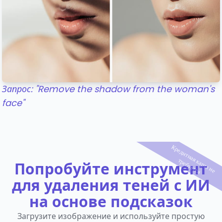
Запрос: "Remove the shadow from the woman's
face"
К
р
е
д
и
т
н
а
я
а
р
т
а
н
е
р
е
б
у
е
т
с
к
т
я
Попробуйте инструмент
для удаления теней с ИИ
на основе подсказок
Загрузите изображение и используйте простую