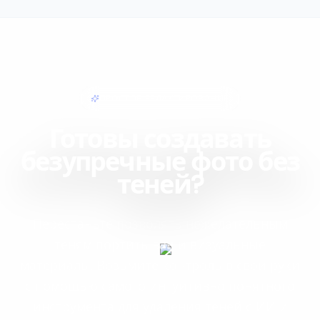
ПРОСТОЕ РЕДАКТИРОВАНИЕ
Готовы создавать
безупречные фото без
теней?
Перестаньте позволять нежелательным
теням портить ваши визуальные
материалы. Возьмите контроль в свои руки
с помощью самого интуитивно понятного
инструмента для удаления теней с ИИ и