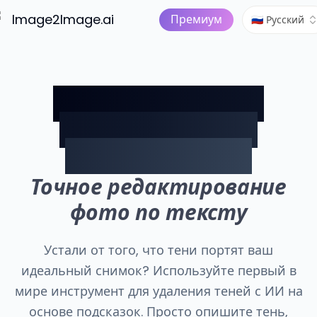
Изображение в видео
Тар
ый ИИ
Image2Image.ai
ИИ-Студия
Премиум
🇷🇺 Русский
Попрощайтесь с
тенями. Просто
введите текст.
Точное редактирование
фото по тексту
Устали от того, что тени портят ваш
идеальный снимок? Используйте первый в
мире инструмент для удаления теней с ИИ на
основе подсказок. Просто опишите тень,