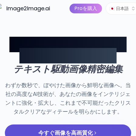
画像から動画へ
価格
AIツール
Image2Image.ai
AI画像スイート
Proを購入
🇯🇵 日本語
AI画像高画質化ツールで
あなたの写真を変革
テキスト駆動画像精密編集
わずか数秒で、ぼやけた画像から鮮明な画像へ。当
社の高度なAI技術が、あなたの画像をインテリジェ
ントに強化・拡大し、これまで不可能だったクリス
タルクリアなディテールを明らかにします。
今すぐ画像を高画質化