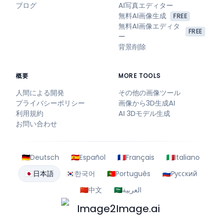
ブログ
AI写真エディター
無料AI画像生成
FREE
無料AI画像エディタ
FREE
ー
背景削除
概要
MORE TOOLS
人間による開発
その他の画像ツール
プライバシーポリシー
画像から3D生成AI
利用規約
AI 3Dモデル生成
お問い合わせ
🇩🇪
Deutsch
🇪🇸
Español
🇫🇷
Français
🇮🇹
Italiano
🇯🇵
日本語
🇰🇷
한국어
🇵🇹
Português
🇷🇺
Русский
🇨🇳
中文
🇸🇦
العربية
Image2Image.ai