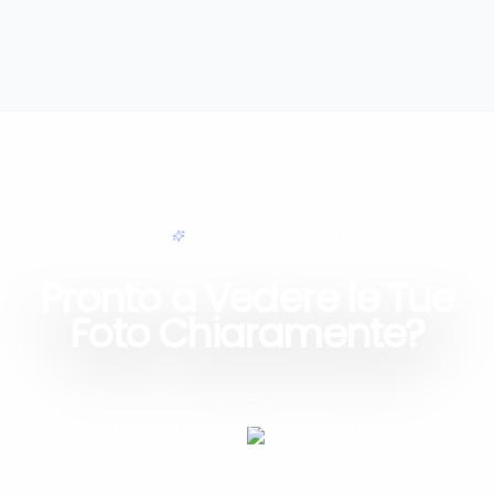
MODIFICA SEMPLICE
Pronto a Vedere le Tue
Foto Chiaramente?
Smetti di lasciare che la sfocatura rovini i
tuoi momenti migliori. Carica un'immagine e
guarda la differenza cristallina che la nostra
IA con prompt di testo può fare. Accedi al