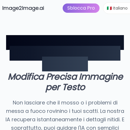
Da immagine a video
Pre
is
Image2Image.ai
Suite Immagini IA
Sblocca Pro
🇮🇹 Italiano
Rimozione Sfocatura IA:
Correggi Foto Sfocate
in un Clic
Modifica Precisa Immagine
per Testo
Non lasciare che il mosso o i problemi di
messa a fuoco rovinino i tuoi scatti. La nostra
IA recupera istantaneamente i dettagli nitidi. E
soprattutto, puoi guidare l'IA con semplici