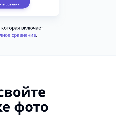
актирования
, которая включает
лное сравнение
.
свойте
ке фото