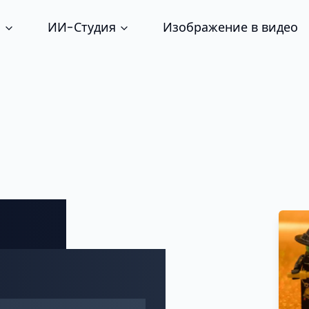
Изображение в видео
И
ИИ-Студия
те.
 любые