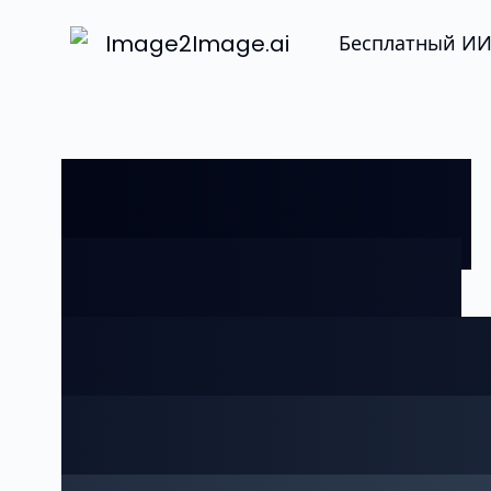
Image2Image.ai
Бесплатный И
Не просто
стирайте.
Описывай
Удаляйте