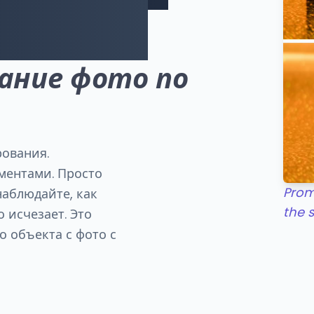
 фото.
ание фото по
ования.
ментами. Просто
Prom
наблюдайте, как
the 
 исчезает. Это
 объекта с фото с