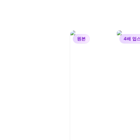
원본
4배 업