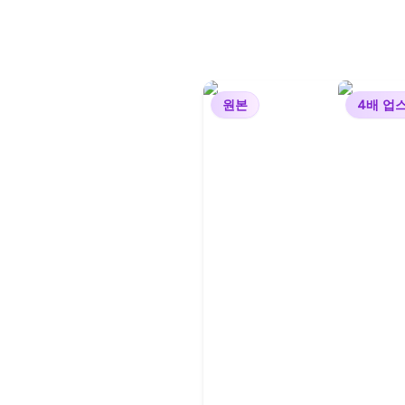
원본
4배 업