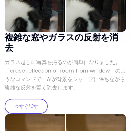
複雑な窓やガラスの反射を消
去
ガラス越しに写真を撮るのが簡単になりました。
「erase reflection of room from window」のよ
うなコマンドで、AIが背景をシャープに保ちながら
複雑な反射を賢く除去します。
今すぐ試す