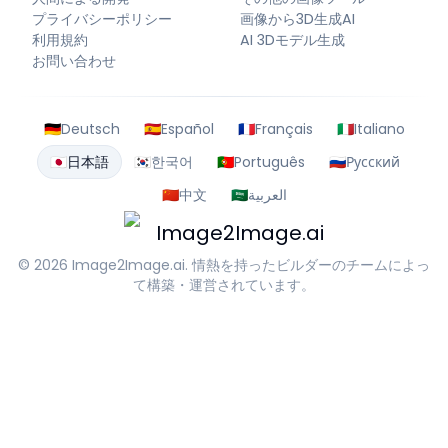
プライバシーポリシー
画像から3D生成AI
利用規約
AI 3Dモデル生成
お問い合わせ
🇩🇪
Deutsch
🇪🇸
Español
🇫🇷
Français
🇮🇹
Italiano
🇯🇵
日本語
🇰🇷
한국어
🇵🇹
Português
🇷🇺
Русский
🇨🇳
中文
🇸🇦
العربية
Image2Image.ai
© 2026
Image2Image.ai
. 情熱を持ったビルダーのチームによっ
て構築・運営されています。