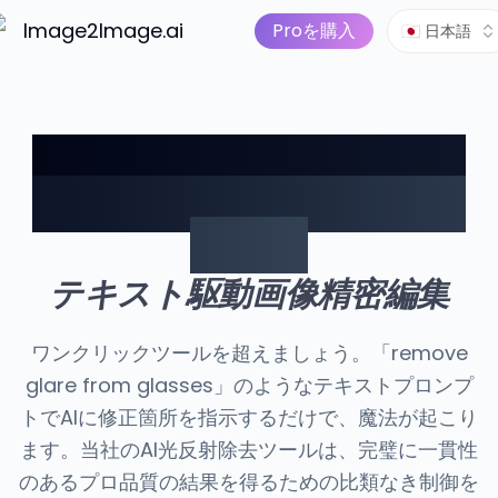
画像から動画へ
価格
AIツール
Image2Image.ai
AI画像スイート
Proを購入
🇯🇵 日本語
編集内容を記述して、ど
んな写真の光反射も即座
に除去
テキスト駆動画像精密編集
ワンクリックツールを超えましょう。「remove
glare from glasses」のようなテキストプロンプ
トでAIに修正箇所を指示するだけで、魔法が起こり
ます。当社のAI光反射除去ツールは、完璧に一貫性
のあるプロ品質の結果を得るための比類なき制御を