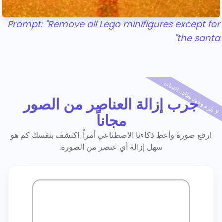
Prompt: "Remove all Lego minifigures except fo
the santa
ا يلزم وجود بطاقة ائتمان
جرب إزالة العناصر من الصور
مجاناً
ارفع صورة وأعطِ ذكاءنا الاصطناعي أمراً. اكتشف بنفسك كم هو
سهل إزالة أي عنصر من الصورة.