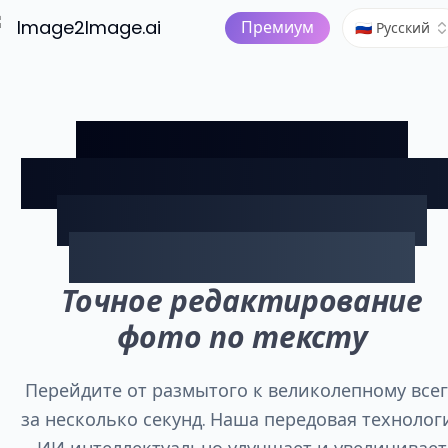
Изображение в видео
Тар
ый ИИ
Image2Image.ai
ИИ-Студия
Премиум
🇷🇺 Русский
Преобразите свои
фотографии с помощь
нашего Улучшителя
изображений с ИИ
Точное редактирование
фото по тексту
Перейдите от размытого к великолепному все
за несколько секунд. Наша передовая технолог