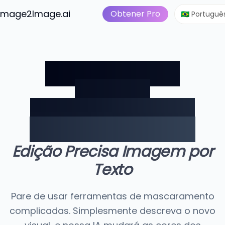
Imagem para vídeo
P
rátis
Image2Image.ai
Suíte Imagem IA
Obtener Pro
🇧🇷 Portuguê
Mude Cores da
Imagem
Instantaneamente
com Prompts de IA
Edição Precisa Imagem por
Texto
Pare de usar ferramentas de mascaramento
complicadas. Simplesmente descreva o novo