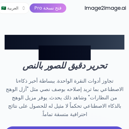
صورة إلى فيديو
الأسعار
Image2Image.ai
مجموعة أدوات الصور AI
فتح نسخة Pro
🇸🇦 العربية
صف التعديل، وأزل الوهج فوراً
من أي صورة
تحرير دقيق للصور بالنص
تجاوز أدوات النقرة الواحدة. ببساطة أخبر ذكاءنا
الاصطناعي بما تريد إصلاحه بوصف نصي مثل "أزل الوهج
من النظارات" وشاهد ذلك يحدث. يوفر مزيل الوهج
بالذكاء الاصطناعي تحكماً لا مثيل له للحصول على نتائج
احترافية متسقة تماماً.