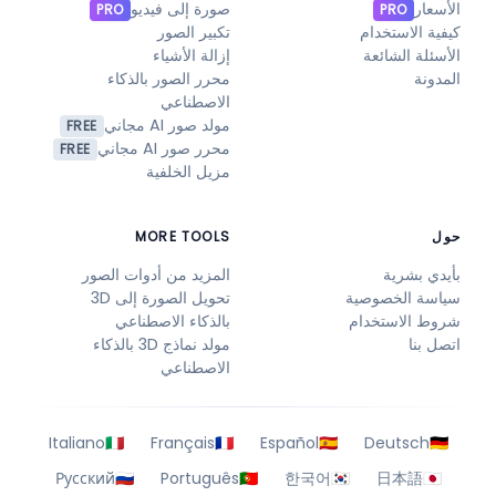
الأسعار
صورة إلى فيديو
PRO
PRO
كيفية الاستخدام
تكبير الصور
الأسئلة الشائعة
إزالة الأشياء
المدونة
محرر الصور بالذكاء
الاصطناعي
مولد صور AI مجاني
FREE
محرر صور AI مجاني
FREE
مزيل الخلفية
حول
MORE TOOLS
بأيدي بشرية
المزيد من أدوات الصور
سياسة الخصوصية
تحويل الصورة إلى 3D
شروط الاستخدام
بالذكاء الاصطناعي
اتصل بنا
مولد نماذج 3D بالذكاء
الاصطناعي
Italiano
🇮🇹
Français
🇫🇷
Español
🇪🇸
Deutsch
🇩🇪
Русский
🇷🇺
Português
🇵🇹
한국어
🇰🇷
日本語
🇯🇵