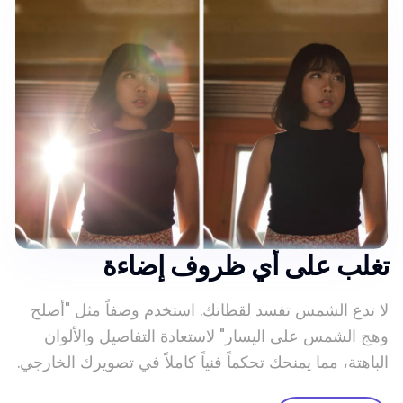
تغلب على أي ظروف إضاءة
لا تدع الشمس تفسد لقطاتك. استخدم وصفاً مثل "أصلح
وهج الشمس على اليسار" لاستعادة التفاصيل والألوان
الباهتة، مما يمنحك تحكماً فنياً كاملاً في تصويرك الخارجي.