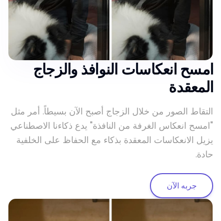
امسح انعكاسات النوافذ والزجاج
المعقدة
التقاط الصور من خلال الزجاج أصبح الآن بسيطاً. أمر مثل
"امسح انعكاس الغرفة من النافذة" يدع ذكاءنا الاصطناعي
يزيل الانعكاسات المعقدة بذكاء مع الحفاظ على الخلفية
حادة.
جربه الآن