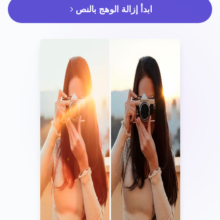
ابدأ إزالة الوهج بالنص